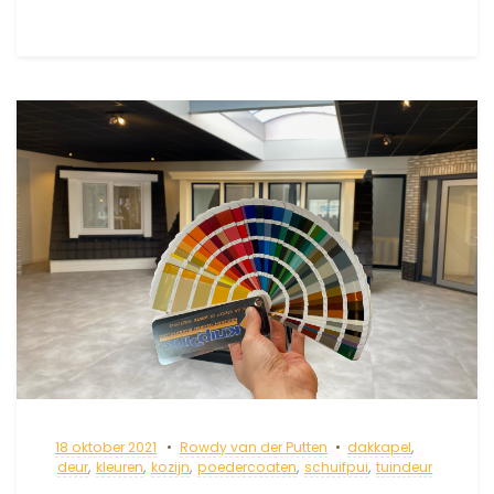
18 oktober 2021
Rowdy van der Putten
dakkapel
,
deur
,
kleuren
,
kozijn
,
poedercoaten
,
schuifpui
,
tuindeur