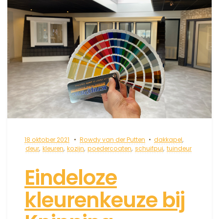
18 oktober 2021
Rowdy van der Putten
dakkapel
,
deur
,
kleuren
,
kozijn
,
poedercoaten
,
schuifpui
,
tuindeur
Eindeloze
kleurenkeuze bij