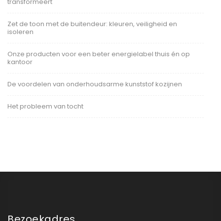
transformeert
Zet de toon met de buitendeur: kleuren, veiligheid en
isoleren
Onze producten voor een beter energielabel thuis én op
kantoor
De voordelen van onderhoudsarme kunststof kozijnen
Het probleem van tocht
Bezoekadres