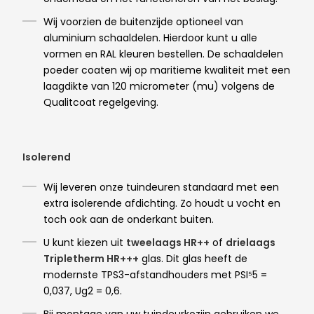
Wij voorzien de buitenzijde optioneel van
aluminium schaaldelen. Hierdoor kunt u alle
vormen en RAL kleuren bestellen. De schaaldelen
poeder coaten wij op maritieme kwaliteit met een
laagdikte van 120 micrometer (mu) volgens de
Qualitcoat regelgeving.
Isolerend
Wij leveren onze tuindeuren standaard met een
extra isolerende afdichting. Zo houdt u vocht en
toch ook aan de onderkant buiten.
U kunt kiezen uit
tweelaags HR++
of
drielaags
Tripletherm HR+++
glas. Dit glas heeft de
modernste TPS3-afstandhouders met PSI⁵5 =
0,037, Ug2 = 0,6.
Bij montage van uw tuindeurkozijn gebruiken we