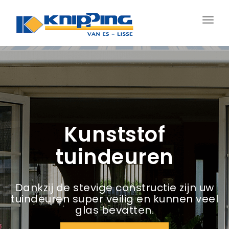
Schak
navig
Kunststof
tuindeuren
Dankzij de stevige constructie zijn uw
tuindeuren super veilig en kunnen veel
glas bevatten.