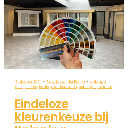
18 oktober 2021
Rowdy van der Putten
dakkapel
,
deur
,
kleuren
,
kozijn
,
poedercoaten
,
schuifpui
,
tuindeur
Eindeloze
kleurenkeuze bij