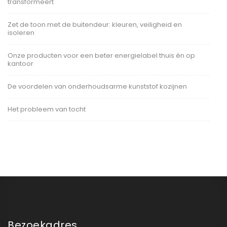
transformeert
Zet de toon met de buitendeur: kleuren, veiligheid en
isoleren
Onze producten voor een beter energielabel thuis én op
kantoor
De voordelen van onderhoudsarme kunststof kozijnen
Het probleem van tocht
Bezoekadres