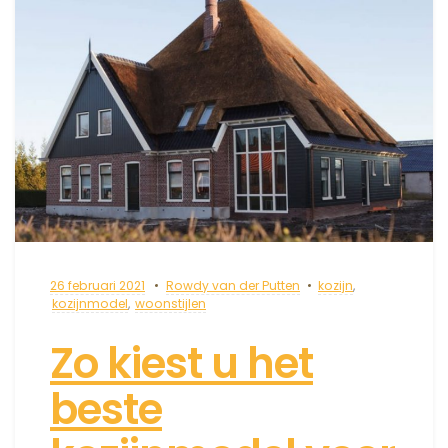
26 februari 2021
Rowdy van der Putten
kozijn
,
kozijnmodel
,
woonstijlen
Zo kiest u het
beste