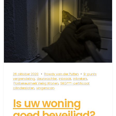
26 oktober 2020
Rowdy van der Putten
9-punts
vergrendeling
,
deurwachter
,
inbraak
,
inbrekers
,
Politiekeurmerk Veilig Wonen
,
SKG***-certificaat
cilindersloten
,
vingerscan
Is uw woning
goed beveiligd?