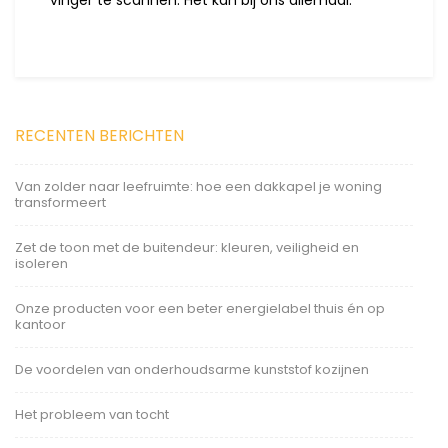
vinger te scannen. Het kan bij ons allemaal.
RECENTEN BERICHTEN
Van zolder naar leefruimte: hoe een dakkapel je woning
transformeert
Zet de toon met de buitendeur: kleuren, veiligheid en
isoleren
Onze producten voor een beter energielabel thuis én op
kantoor
De voordelen van onderhoudsarme kunststof kozijnen
Het probleem van tocht