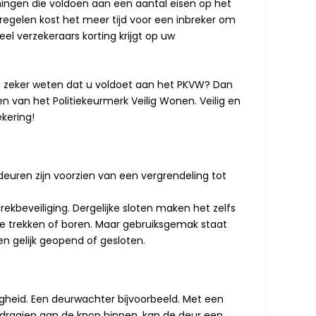
ingen die voldoen aan een aantal eisen op het
tregelen kost het meer tijd voor een inbreker om
eel verzekeraars korting krijgt op uw
 u zeker weten dat u voldoet aan het PKVW? Dan
en van het Politiekeurmerk Veilig Wonen. Veilig en
kering!
euren zijn voorzien van een vergrendeling tot
rekbeveiliging. Dergelijke sloten maken het zelfs
t te trekken of boren. Maar gebruiksgemak staat
en gelijk geopend of gesloten.
gheid. Een deurwachter bijvoorbeeld. Met een
draaien aan de knop binnen, kan de deur een