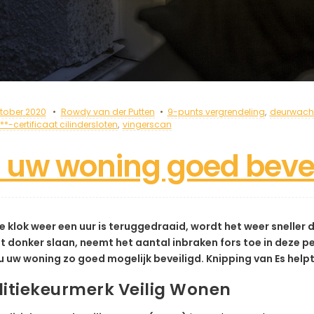
tober 2020
Rowdy van der Putten
9-punts vergrendeling
,
deurwach
*-certificaat cilindersloten
,
vingerscan
s uw woning goed beve
e klok weer een uur is teruggedraaid, wordt het weer sneller 
et donker slaan, neemt het aantal inbraken fors toe in deze p
u uw woning zo goed mogelijk beveiligd. Knipping van Es helpt 
litiekeurmerk Veilig Wonen