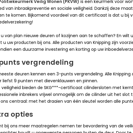
Politiekeurmerk Veilig Wonen (PKVW)
is een keurmerk voor won
ed van inbraakpreventie en sociale veiligheid. Dankzij deze maa
en te komen. Bijkomend voordeel van dit certificaat is dat u bij v
edelverzekering!
 u van plan nieuwe deuren of kozijnen aan te schaffen? En wilt
t u uw producten bij ons. Alle producten van Knipping zijn voorzi
ndien een duurzame investering en korting op uw inboedelverze
punts vergrendeling
eeste deuren kennen een 3-punts vergrendeling. Alle Knipping d
 liefst 9 punten met dievenklauwen en pinnen.
a veiligheid bieden de SKG***-certificaat cilindersloten met kernt
essionele inbrekers vrijwel onmogelijk om de cilinder uit het slo
 ons centraal: met het draaien van één sleutel worden alle punt
tra opties
nt bij ons meer maatregelen nemen ter bevordering van de veili
wachter houdt u ongewenste personen buiten de deur. Door te 