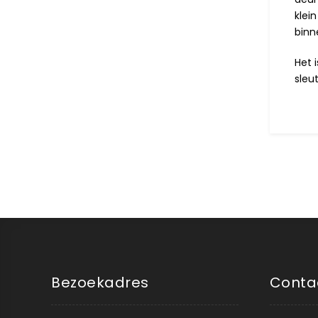
klei
binn
Het 
sleu
Bezoekadres
Conta