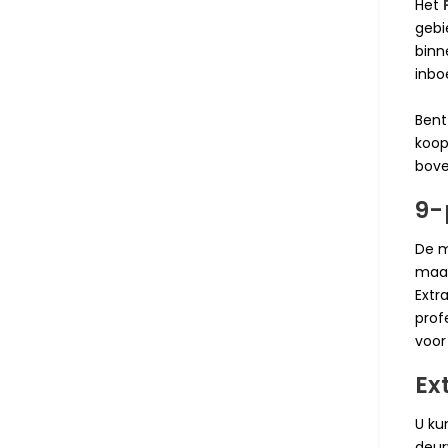
Het
gebi
binn
inbo
Bent
koop
bove
9-
De m
maar
Extr
prof
voor
Ex
U ku
deur