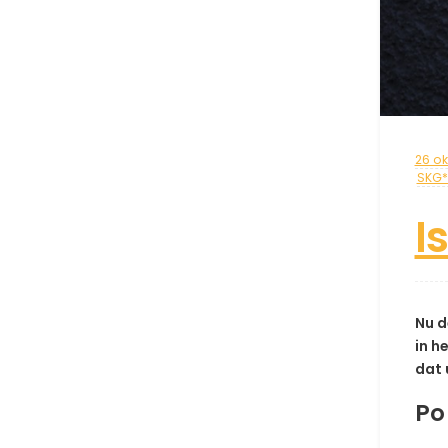
26 ok
SKG**
I
Nu d
in h
dat 
Po