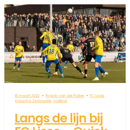
15 maart 2023
Rowdy van der Putten
FC Lisse
,
Knipping Zwaagdijk
,
voetbal
Langs de lijn bij