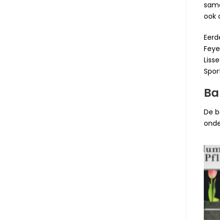
same
ook 
Eerd
Feye
Liss
Spor
Ba
De b
onde