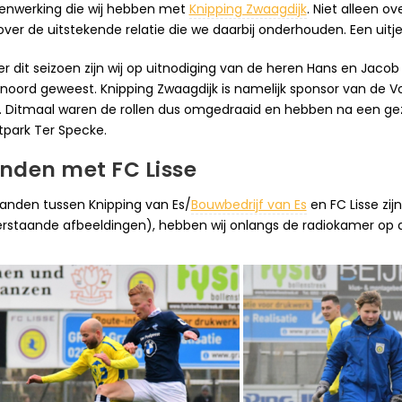
nwerking die wij hebben met
Knipping Zwaagdijk
. Niet alleen o
over de uitstekende relatie die we daarbij onderhouden. Een uitje
er dit seizoen zijn wij op uitnodiging van de heren Hans en Jaco
noord geweest. Knipping Zwaagdijk is namelijk sponsor van de Vole
e. Ditmaal waren de rollen dus omgedraaid en hebben na een g
tpark Ter Specke.
nden met FC Lisse
anden tussen Knipping van Es/
Bouwbedrijf van Es
en FC Lisse zij
rstaande afbeeldingen), hebben wij onlangs de radiokamer op d