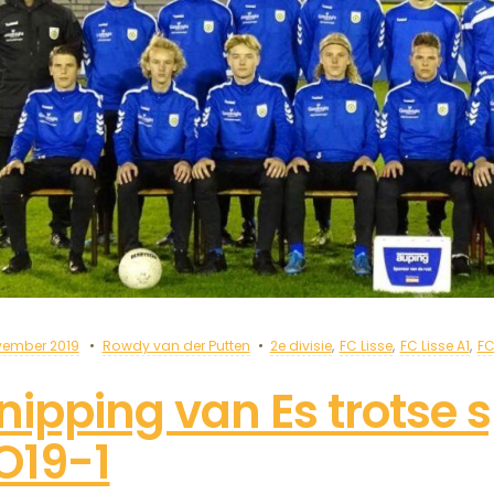
vember 2019
Rowdy van der Putten
2e divisie
,
FC Lisse
,
FC Lisse A1
,
FC
nipping van Es trotse 
O19-1