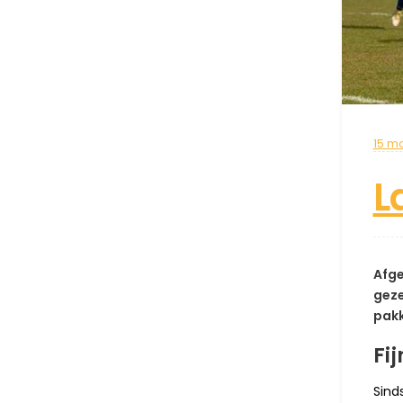
15 ma
L
Afge
geze
pakk
Fi
Sind