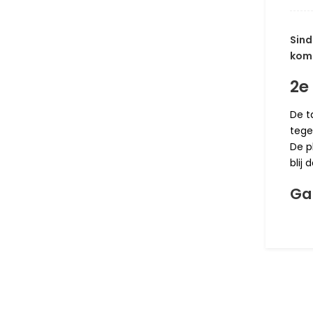
Sind
komt
2e 
De t
tege
De p
blij
Ga