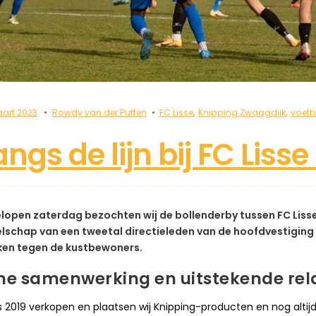
art 2023
Rowdy van der Putten
FC Lisse
,
Knipping Zwaagdijk
,
voetb
angs de lijn bij FC Liss
lopen zaterdag bezochten wij de bollenderby tussen FC Lisse 
lschap van een tweetal directieleden van de hoofdvestiging i
en tegen de kustbewoners.
jne samenwerking en uitstekende rel
s 2019 verkopen en plaatsen wij Knipping-producten en nog altijd z