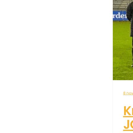
8 no
K
J