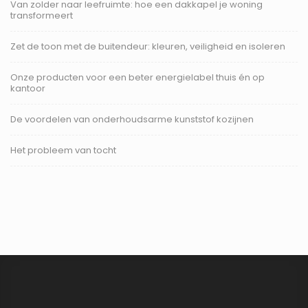
Van zolder naar leefruimte: hoe een dakkapel je woning
transformeert
Zet de toon met de buitendeur: kleuren, veiligheid en isoleren
Onze producten voor een beter energielabel thuis én op
kantoor
De voordelen van onderhoudsarme kunststof kozijnen
Het probleem van tocht