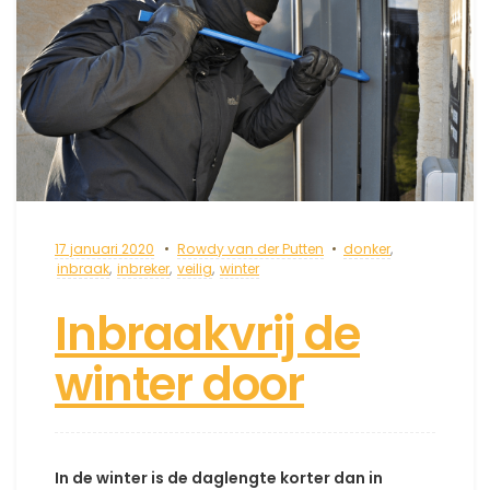
17 januari 2020
Rowdy van der Putten
donker
,
inbraak
,
inbreker
,
veilig
,
winter
Inbraakvrij de
winter door
In de winter is de daglengte korter dan in