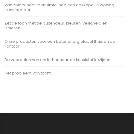
Van zolder naar leefruimte: hoe een dakkapel je woning
transformeert
Zet de toon met de buitendeur: kleuren, veiligheid en
isoleren
Onze producten voor een beter energielabel thuis én op
kantoor
De voordelen van onderhoudsarme kunststof kozijnen
Het probleem van tocht