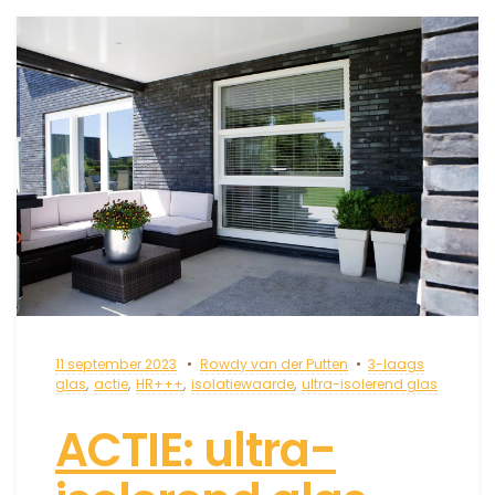
11 september 2023
Rowdy van der Putten
3-laags
glas
,
actie
,
HR+++
,
isolatiewaarde
,
ultra-isolerend glas
ACTIE: ultra-