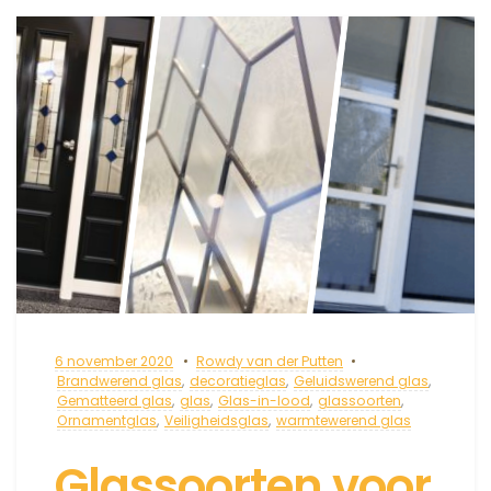
6 november 2020
Rowdy van der Putten
Brandwerend glas
,
decoratieglas
,
Geluidswerend glas
,
Gematteerd glas
,
glas
,
Glas-in-lood
,
glassoorten
,
Ornamentglas
,
Veiligheidsglas
,
warmtewerend glas
Glassoorten voor