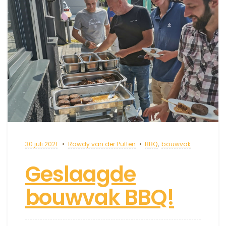
30 juli 2021
Rowdy van der Putten
BBQ
,
bouwvak
Geslaagde
bouwvak BBQ!