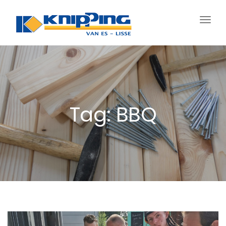
Schak
navig
Tag: BBQ