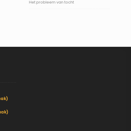
Het probleem van tocht
aak)
aak)