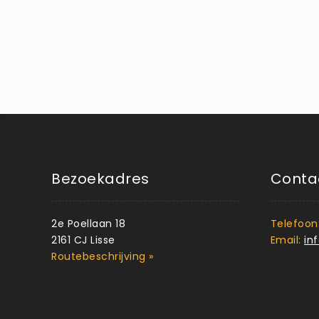
Bezoekadres
Conta
2e Poellaan 18
Telefoon
2161 CJ Lisse
Email:
in
Routebeschrijving »