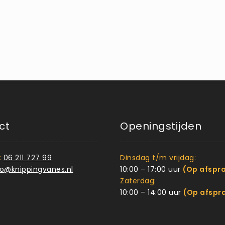
ct
Openingstijden
:
06 211 727 99
Dinsdag t/m vrijdag:
fo@knippingvanes.nl
10:00 – 17:00 uur
(Op afspr
Zaterdag:
10:00 – 14:00 uur
(Op afspr