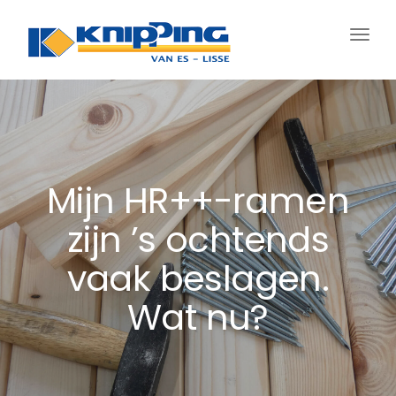
Schak
navig
Mijn HR++-ramen
zijn ’s ochtends
vaak beslagen.
Wat nu?