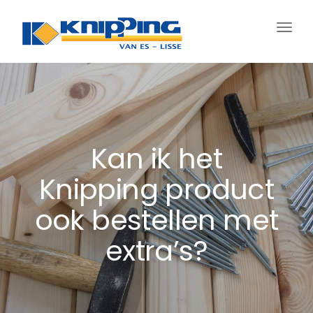
Schak
navig
Kan ik het
Knipping product
ook bestellen met
extra’s?