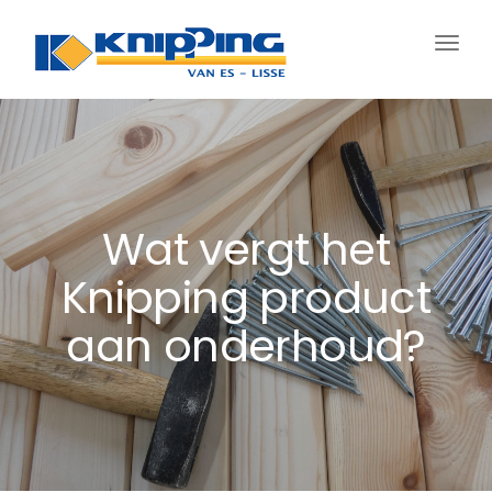
Schak
navig
Wat vergt het
Knipping product
aan onderhoud?